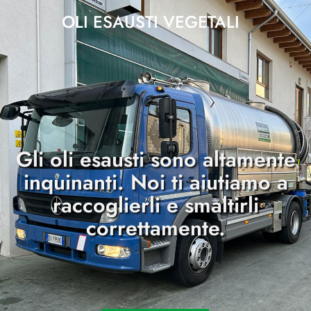
OLI ESAUSTI VEGETALI
Gli oli esausti sono altamente
inquinanti. Noi ti aiutiamo a
raccoglierli e smaltirli
correttamente.