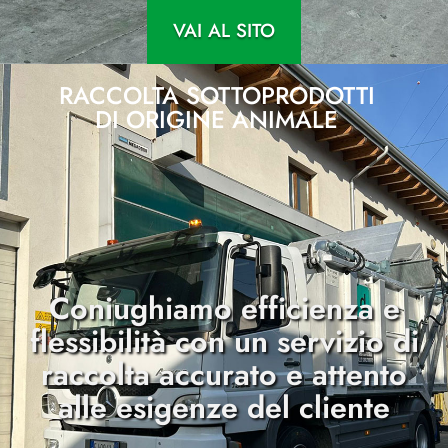
VAI AL SITO
RACCOLTA SOTTOPRODOTTI
DI ORIGINE ANIMALE
Coniughiamo efficienza e
flessibilità con un servizio di
raccolta accurato e attento
alle esigenze del cliente