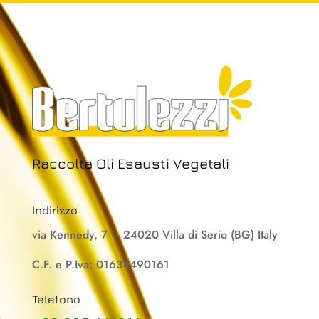
Raccolta Oli Esausti Vegetali
Indirizzo
via Kennedy, 7 – 24020 Villa di Serio (BG) Italy
C.F. e P.Iva: 01634490161
Telefono