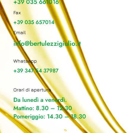
+39 035 661016
Fax
+39 035 657014
Email
info@bertulezzigiulio.it
Whatsapp
+39 347 54 37987
Orari di apertura
Da lunedì a venerdì.
Mattino: 8.30 – 12.30
Pomeriggio: 14.30 – 18.30